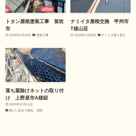
トタン屋根塗装工事 笛吹
ナミイタ屋根交換 甲州市
市
T様山荘
2026年2月24日
塗装工事
2026年1月26日
ナミイタ張り替え
落ち葉除けネットの取り付
け 上野原市A様邸
2025年12月11日
雨どい詰まり除去、清掃