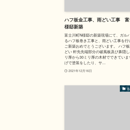
ハフ板金工事、雨どい工事 富
様邸新築
富士川町N様邸の新築現場にて、ガル
るハフ板巻き工事と、雨どい工事を行
ご新築おめでとうございます。 ハフ
どい 軒先先端部分の破風板及び鼻隠し
リ厚から30ミリ厚の木材でできていま
げで塗装をしたり、サ...
2021年12月16日