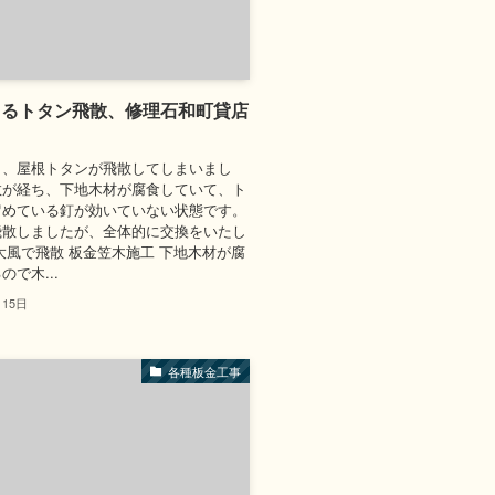
よるトタン飛散、修理石和町貸店
り、屋根トタンが飛散してしまいまし
数が経ち、下地木材が腐食していて、ト
留めている釘が効いていない状態です。
飛散しましたが、全体的に交換をいたし
大風で飛散 板金笠木施工 下地木材が腐
で木...
月15日
各種板金工事