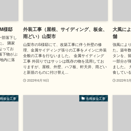
M様邸
外装工事（屋根、サイディング、板金、
大風に
雨どい）山梨市
舗
一部落下し
た。 隣家
山梨市のS様邸にて、改築工事に伴う外壁の修
強風によ
なってお
理、金属サイディング張りの工事をメインに外装
た。築年
落下物がぶ
全般の工事を行ないました。 金属サイディング
タンを、
敷地内に落
工事 外回りではサッシは既存の物を流用してお
一部分が
りますが、屋根、外壁、ハフ板、軒天井、雨どい
ました。 
と新規のものに付け替え...
食しているの
2022年6月16日
2022年3
各種板金工事
各種板金工事