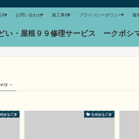
案内
お問い合わせ
施工事例
プライバシーポリシー
建
どい・屋根９９修理サービス ークボシ
ory –
各種板金工事
各種板金工事