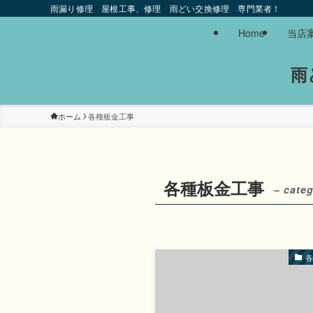
雨漏り修理 屋根工事、修理 雨どい交換修理 専門業者！
Home
当店
雨
ホーム
各種板金工事
各種板金工事
– categ