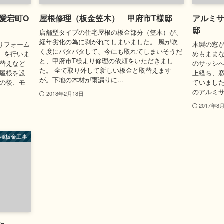
愛宕町O
屋根修理（板金笠木） 甲府市T様邸
アルミサ
邸
店舗型タイプの住宅屋根の板金部分（笠木）が、
経年劣化の為に剥がれてしまいました。 風が吹
リフォーム
木製の窓
く度にバタバタして、今にも取れてしまいそうだ
）を行いま
めもままな
と、甲府市T様より修理の依頼をいただきまし
り替えなど
のサッシへ
た。 全て取り外して新しい板金と取替えます
け屋根を設
上経ち、
が。下地の木材が雨漏りに...
この後、モ
ていました
のアルミサ
2018年2月18日
2017年8
各種板金工事