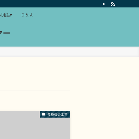
材用語
Ｑ＆Ａ
マー
各種板金工事