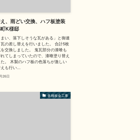
替え、雨どい交換、ハフ板塗装
町K様邸
しまい、落下しそうな瓦がある」と御連
瓦の差し替えを行いました。 合計5枚
を交換しました。 鬼瓦部分の漆喰も
がれてしまっていたので、漆喰塗り替え
た。 木製のハフ板の色落ちが激しい
えも行い...
2月26日
各種板金工事