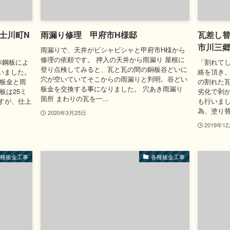
士川町N
雨漏り修理 甲府市H様邸
瓦差し
市川三郷
雨漏りで、天井がビシャビシャと甲府市H様から
修理の依頼です。 押入の天井から雨漏り 屋根に
バ鋼板によ
「割れて
登り点検してみると、瓦と瓦の間の銅板谷どいに
いました。
絡を頂き、
穴が空いていてそこからの雨漏りと判明。谷どい
板板金と雨
の割れた瓦
板金を交換する事になりました。 穴あき雨漏り
板は25ミ
劣化で剥
箇所 まわりの瓦を一...
すが、仕上
も行いまし
為、塗り替
2020年3月25日
2019年1
各種板金工事
各種板金工事