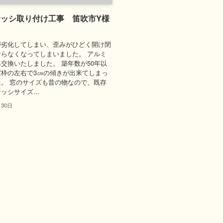
ッシ取り付け工事 笛吹市Y様
が劣化してしまい、歪みがひどく開け閉
らなくなってしまいました。 アルミ
交換いたしました。 築年数が50年以
窓枠の左右で3㎝の傾きが出来てしまっ
。 窓のサイズも昔の物なので、既存
ッシサイズ...
月30日