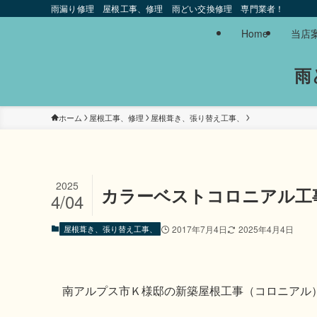
雨漏り修理 屋根工事、修理 雨どい交換修理 専門業者！
Home
当店
雨
ホーム
屋根工事、修理
屋根葺き、張り替え工事、
2025
カラーベストコロニアル工
4/04
屋根葺き、張り替え工事、
2017年7月4日
2025年4月4日
南アルプス市Ｋ様邸の新築屋根工事（コロニアル