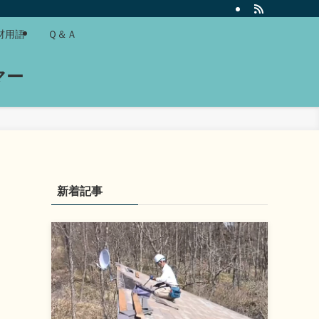
材用語
Ｑ＆Ａ
マー
新着記事